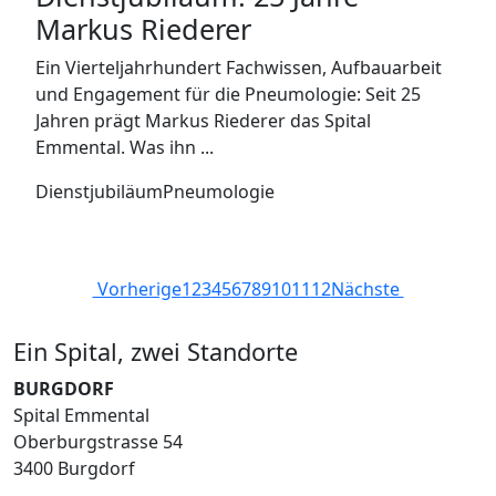
Markus Riederer
Ein Vierteljahrhundert Fachwissen, Aufbauarbeit
und Engagement für die Pneumologie: Seit 25
Jahren prägt Markus Riederer das Spital
Emmental. Was ihn ...
Dienstjubiläum
Pneumologie
Vorherige
1
2
3
4
5
6
7
8
9
10
11
12
Nächste
Ein Spital, zwei Standorte
BURGDORF
Spital Emmental
Oberburgstrasse 54
3400 Burgdorf