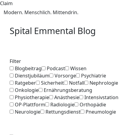
Claim
Modern. Menschlich. Mittendrin.
Spital Emmental Blog
Filter
Blogbeitrag
Podcast
Wissen
Dienstjubiläum
Vorsorge
Psychiatrie
Ratgeber
Sicherheit
Notfall
Nephrologie
Onkologie
Ernährungsberatung
Physiotherapie
Anästhesie
Intensivstation
OP-Plattform
Radiologie
Orthopädie
Neurologie
Rettungsdienst
Pneumologie