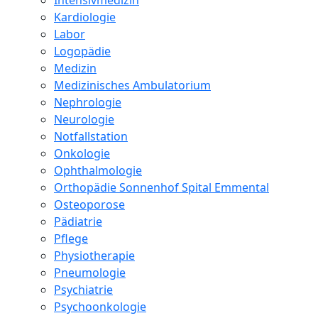
Intensivmedizin
Kardiologie
Labor
Logopädie
Medizin
Medizinisches Ambulatorium
Nephrologie
Neurologie
Notfallstation
Onkologie
Ophthalmologie
Orthopädie Sonnenhof Spital Emmental
Osteoporose
Pädiatrie
Pflege
Physiotherapie
Pneumologie
Psychiatrie
Psychoonkologie