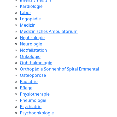
Intensivmedizin
Kardiologie
Labor
Logopädie
Medizin
Medizinisches Ambulatorium
Nephrologie
Neurologie
Notfallstation
Onkologie
Ophthalmologie
Orthopädie Sonnenhof Spital Emmental
Osteoporose
Pädiatrie
Pflege
Physiotherapie
Pneumologie
Psychiatrie
Psychoonkologie